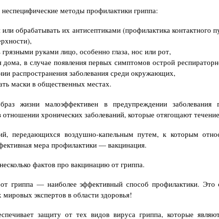
неспецифические методы профилактики гриппа:
 или обрабатывать их антисептиками (профилактика контактного п
ерхности),
ь грязными руками лицо, особенно глаза, нос или рот,
я дома, в случае появления первых симптомов острой респиратор
нии распространения заболевания среди окружающих,
ать маски в общественных местах.
браз жизни малоэффективен в предупреждении заболевания 
в отношении хронических заболеваний, которые отягощают течение
ий, передающихся воздушно-капельным путем, к которым относ
фективная мера профилактики — вакцинация.
несколько фактов про вакцинацию от гриппа.
 от гриппа — наиболее эффективный способ профилактики. Это 
х мировых экспертов в области здоровья!
еспечивает защиту от тех видов вируса гриппа, которые являют