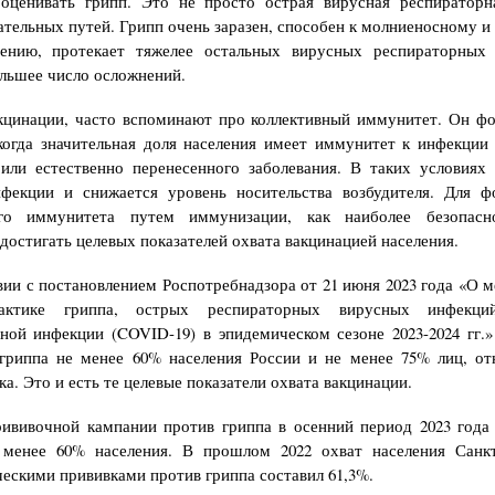
ооценивать грипп. Это не просто острая вирусная респираторн
тельных путей. Грипп очень заразен, способен к молниеносному и
нению, протекает тяжелее остальных вирусных респираторных
льшее число осложнений.
кцинации, часто вспоминают про коллективный иммунитет. Он ф
когда значительная доля населения имеет иммунитет к инфекции 
или естественно перенесенного заболевания. В таких условиях
нфекции и снижается уровень носительства возбудителя. Для ф
ого иммунитета путем иммунизации, как наиболее безопасн
достигать целевых показателей охвата вакцинацией населения.
вии с постановлением Роспотребнадзора от 21 июня 2023 года «О 
актике гриппа, острых респираторных вирусных инфекц
ной инфекции (COVID-19) в эпидемическом сезоне 2023-2024 гг.
 гриппа не менее 60% населения России и не менее 75% лиц, от
а. Это и есть те целевые показатели охвата вакцинации.
ививочной кампании против гриппа в осенний период 2023 года
 менее 60% населения. В прошлом 2022 охват населения Санкт
ескими прививками против гриппа составил 61,3%.