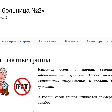
Перейти
я больница №2»
к
основному
на, 2
содержанию
сь на прием к врачу
Вопрос-ответ
Контакты
Антикоррупционн
илактике гриппа
Близится осень, а значит, сезон
заболеваемости гриппом. Очень важ
«запастись» иммунитетом и сделать н
прививки.
В России сезон гриппа начинается пример
декабре.