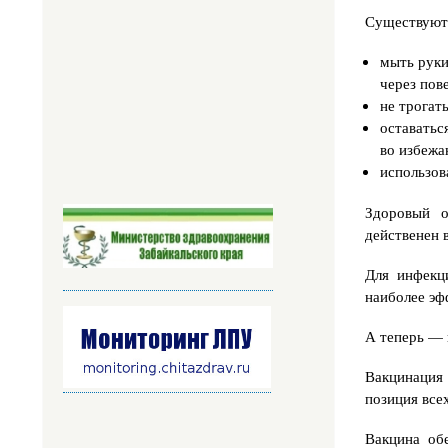
Существуют 
мыть руки
через пов
не трогат
оставатьс
во избежа
использов
Здоровый о
действенен 
Для инфекц
наиболее эф
А теперь — 
Вакцинация
позиция все
Вакцина об