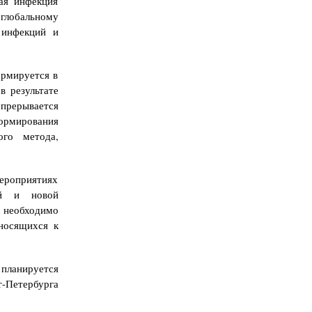
ая инфекция
 глобальному
 инфекций и
ормируется в
в результате
 прерывается
ормирования
ого метода,
мероприятиях
ий и новой
» необходимо
носящихся к
 планируется
-Петербурга