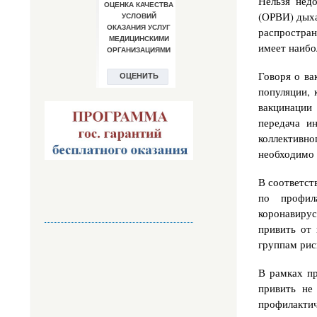
Нельзя нед
(ОРВИ) дыха
распростра
имеет наибо
Говоря о ва
популяции, 
вакцинации 
передача и
коллективн
необходимо 
В соответст
по профил
коронавирус
привить от
группам риск
В рамках пр
привить не
профилактич