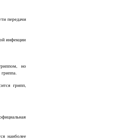
ути передачи
ной инфекции
гриппом, но
 гриппа.
ится грипп,
официальная
ся наиболее