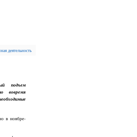
ая деятельность
ный подъем
но вовремя
еобходимые
но в ноябре-