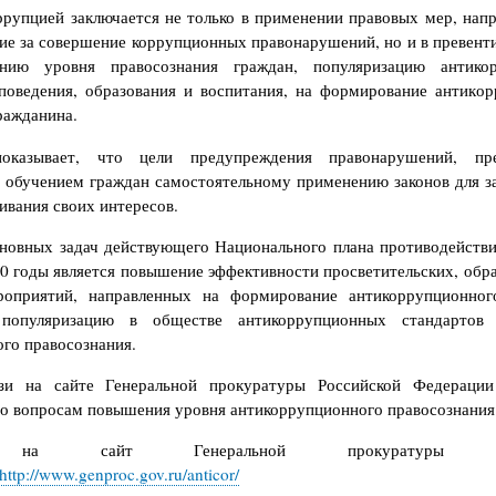
ррупцией заключается не только в применении правовых мер, нап
ие за совершение коррупционных правонарушений, но и в превент
ию уровня правосознания граждан, популяризацию антико
поведения, образования и воспитания, на формирование антико
ражданина.
оказывает, что цели предупреждения правонарушений, пр
 обучением граждан самостоятельному применению законов для 
аивания своих интересов.
новных задач действующего Национального плана противодейств
0 годы является повышение эффективности просветительских, обр
оприятий, направленных на формирование антикоррупционног
популяризацию в обществе антикоррупционных стандартов
го правосознания.
зи на сайте Генеральной прокуратуры Российской Федераци
о вопросам повышения уровня антикоррупционного правосознания
 на сайт Генеральной прокуратуры Рос
http://www.genproc.gov.ru/anticor/