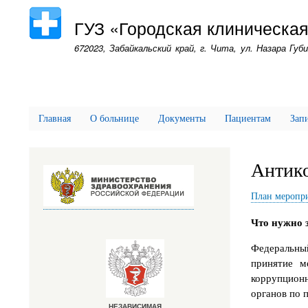
ГУЗ «Городская клиническа
672023, Забайкальский край, г. Чита, ул. Назара Губи
Главная
О больнице
Документы
Пациентам
Запи
Антико
План меропри
Что нужно 
Федеральны
принятие м
коррупцион
органов по 