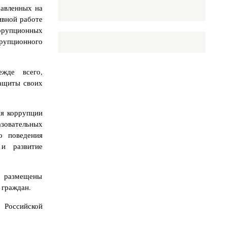
равленных на
ивной работе
ррупционных
ррупционного
ежде всего,
защиты своих
ия коррупции
азовательных
о поведения
 и развитие
и размещены
 граждан.
сийской