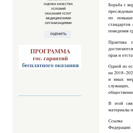
Борьба с ко
преследован
по повышен
стандартов 
поведения г
Практика п
достигаются
прав и отст
Одной из ос
на 2018–202
и иных мер
служащих, 
общественно
В этой свя
материалы п
Ссылка
Федерации: