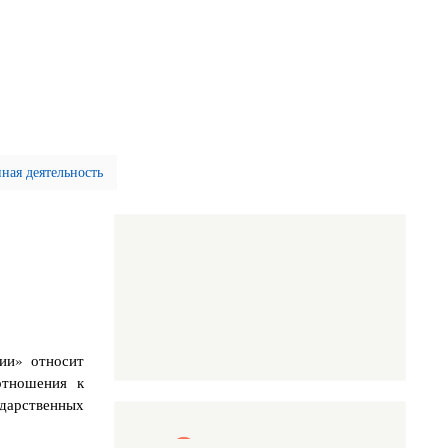
ая деятельность
ии» относит
отношения к
дарственных