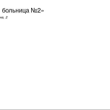
Перейти
я больница №2»
к
основному
на, 2
содержанию