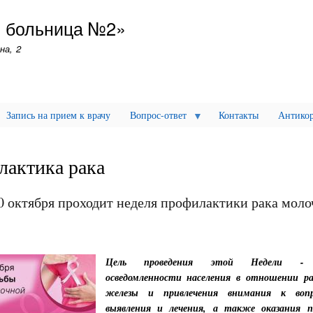
Перейти
я больница №2»
к
основному
на, 2
содержанию
Запись на прием к врачу
Вопрос-ответ
Контакты
Антикор
актика рака
20 октября проходит неделя профилактики рака мол
Цель проведения этой Недели - 
осведомленности населения в отношении р
железы и привлечения внимания к вопр
выявления и лечения, а также оказания п