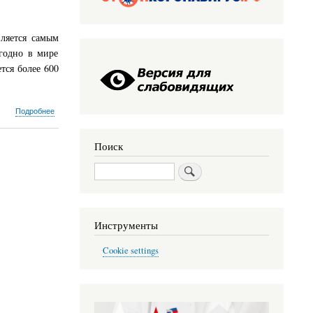
ляется самым
годно в мире
тся более 600
о
Подробнее
С
14
Поиск
по
20
Поиск
октября
проходит
неделя
профилактики
рака
Инструменты
молочной
железы
Cookie settings