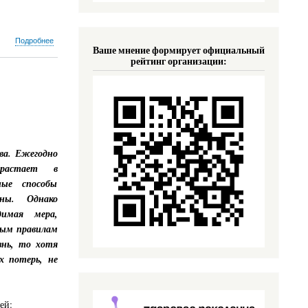
о
Подробнее
Ваше мнение формирует официальный
Неделя
рейтинг организации:
профилактики
рака
легких
(26
июня
-
2
июля)
ва. Ежегодно
зрастает в
ные способы
тны. Однако
димая мера,
жным правилам
знь, то хотя
х потерь, не
ей: