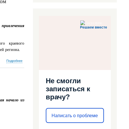
ком
(в
честь
Международного
дня
борьбы
 привлечения
против
Решаем вместе
рака
4
февраля)
го краевого
ей региона.
о
Подробнее
Ежегодно
1
августа
Не смогли
отмечается
Всемирный
записаться к
день
борьбы
врачу?
щая начало из
с
раком
легкого
Написать о проблеме