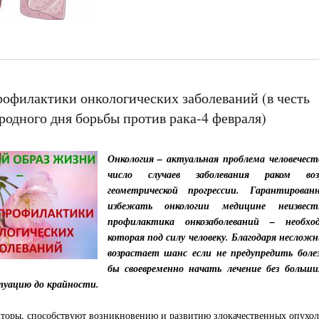
рофилактики онкологических заболеваний (в честь
одного дня борьбы против рака-4 февраля)
Онкология – актуальная проблема человечест
число случаев заболевания раком во
геометрической прогрессии. Гарантирован
избежать онкологии медицине неизвес
профилактика онкозаболеваний – необхо
которая под силу человеку. Благодаря несло
возрастает шанс если не предупредить боле
бы своевременно начать лечение без больши
туацию до крайности.
торы, способствуют возникновению и развитию злокачественных опухол