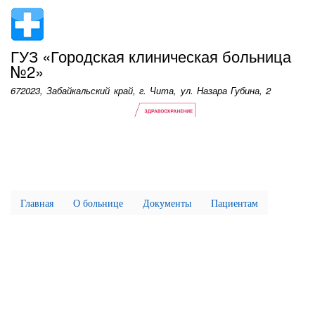
Перейти
к
основному
ГУЗ «Городская клиническая больница
содержанию
№2»
672023, Забайкальский край, г. Чита, ул. Назара Губина, 2
Главная
О больнице
Документы
Пациентам