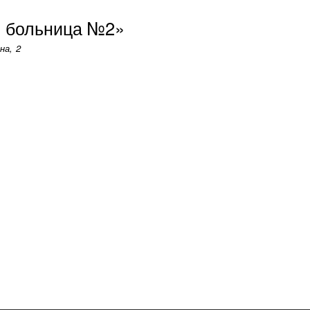
Перейти
я больница №2»
к
основному
на, 2
содержанию