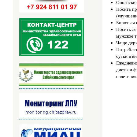
Ополаскив
Носить пр
(улучшени
Бороться 
Носить ле
мужское т
Чаще держ
Потреблят
сутки в ви
Ежедневно
диеты и ф
сплетения