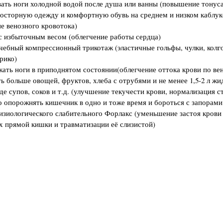
ать ноги холодной водой после душа или ванны (повышение тонуса
осторную одежду и комфортную обувь на среднем и низком каблук
е венозного кровотока)
с избыточным весом (облегчение работы сердца)
чебный компрессионный трикотаж (эластичные гольфы, чулки, колго
рико)
ать ноги в приподнятом состоянии(облегчение оттока крови по ве
ь больше овощей, фруктов, хлеба с отрубями и не менее 1,5-2 л жи
де супов, соков и т.д. (улучшение текучести крови, нормализация с
 опорожнять кишечник в одно и тоже время и бороться с запорам
изиологического слабительного Форлакс (уменьшение застоя крови
х прямой кишки и травматизации её слизистой)