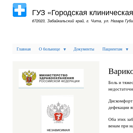
ГУЗ «Городская клиническа
672023, Забайкальский край, г. Чита, ул. Назара Губи
Главная
О больнице
Документы
Пациентам
Варико
Боль и тяжес
недостаточн
Дискомфорт 
дефекации я
Оба этих за
венам при н