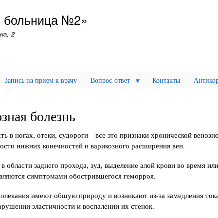
Перейти
я больница №2»
к
основному
на, 2
содержанию
Запись на прием к врачу
Вопрос-ответ
Контакты
Антикор
зная болезнь
ть в ногах, отеки, судороги – все это признаки хронической венозн
ости нижних конечностей и варикозного расширения вен.
в области заднего прохода, зуд, выделение алой крови во время или
вляются симптомами обострившегося геморроя.
болевания имеют общую природу и возникают из-за замедления тока
арушении эластичности и воспалении их стенок.