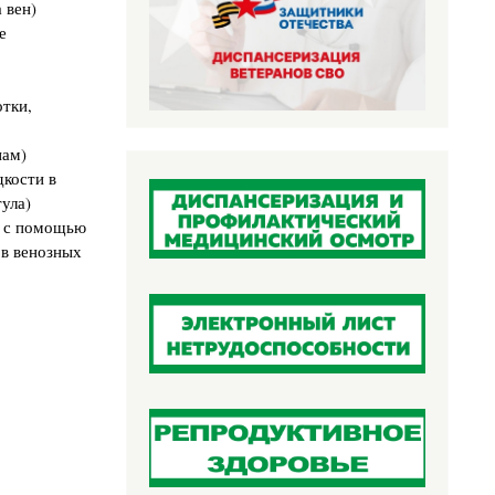
 вен)
е
тки,
нам)
дкости в
тула)
и с помощью
 в венозных