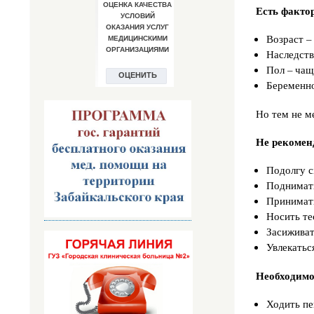
Есть факто
Возраст –
Наследств
Пол – чащ
Беременно
Но тем не м
Не рекомен
Подолгу с
Поднимать
Принимать
Носить те
Засиживат
Увлекатьс
Необходимо
Ходить пе