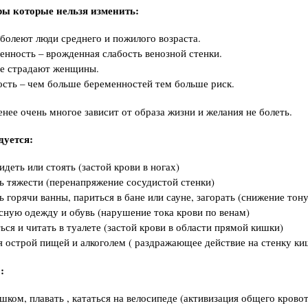
ры которые нельзя изменить:
 болеют люди среднего и пожилого возраста.
енность – врожденная слабость венозной стенки.
е страдают женщины.
сть – чем больше беременностей тем больше риск.
енее очень многое зависит от образа жизни и желания не болеть.
дуется:
идеть или стоять (застой крови в ногах)
 тяжести (перенапряжение сосудистой стенки)
 горячи ванны, париться в бане или сауне, загорать (снижение тону
сную одежду и обувь (нарушение тока крови по венам)
ься и читать в туалете (застой крови в области прямой кишки)
я острой пищей и алкоголем ( раздражающее действие на стенку ки
:
шком, плавать , кататься на велосипеде (активизация общего кровот