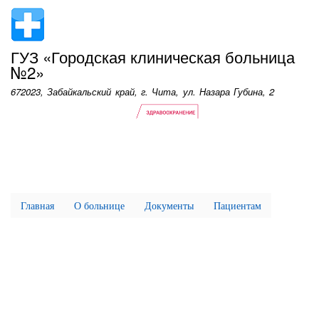
Перейти
к
основному
ГУЗ «Городская клиническая больница
содержанию
№2»
672023, Забайкальский край, г. Чита, ул. Назара Губина, 2
Главная
О больнице
Документы
Пациентам